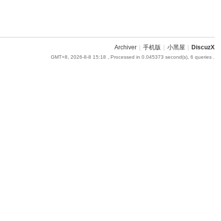
Archiver
|
手机版
|
小黑屋
|
DiscuzX
GMT+8, 2026-8-8 15:18
, Processed in 0.045373 second(s), 6 queries .