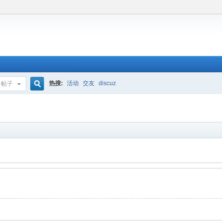
热搜:
活动
交友
discuz
帖子
搜
索