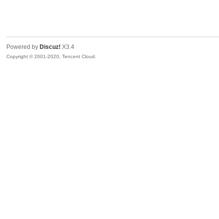
sc
Powered by
Discuz!
X3.4
Copyright © 2001-2020, Tencent Cloud.
uz!
Bo